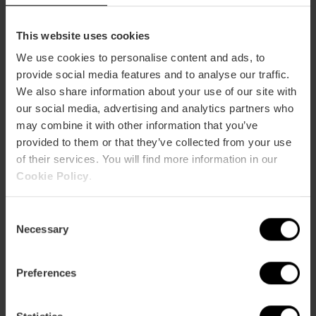
This website uses cookies
We use cookies to personalise content and ads, to
RESTAURANTES
provide social media features and to analyse our traffic.
La Salita resplandece, nuevo
We also share information about your use of our site with
restaurante Tres Soles Repsol 2024
our social media, advertising and analytics partners who
may combine it with other information that you’ve
6 de marzo 2024
provided to them or that they’ve collected from your use
of their services. You will find more information in our
El de Begoña Rodrigo ha sido el único
Cookie Policy
.
restaurante de España que ha entrado en la
exclusiva lista de ...
C
Necessary
o
Leer más
n
s
Preferences
e
n