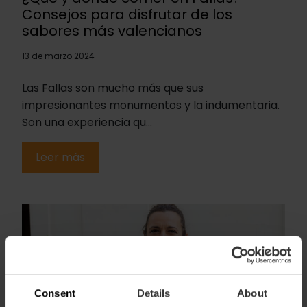
Consejos para disfrutar de los
sabores más valencianos
13 de marzo 2024
Las Fallas son mucho más que sus
impresionantes monumentos y la indumentaria.
Son una experiencia qu...
Leer más
Consent
Details
About