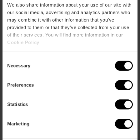
We also share information about your use of our site with
our social media, advertising and analytics partners who
may combine it with other information that you’ve
provided to them or that they’ve collected from your use
of their services. You will find more information in our
Cookie Policy
.
C
Necessary
o
n
s
Preferences
Cuina Oberta 2024 edición otoño, a
e
puntito de abrir sus reservas
n
t
Statistics
28 de octubre 2024
S
e
Marketing
l
e