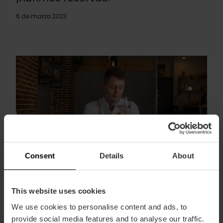
6 de marzo 2023
Consent
Details
About
IV Aniversario de Quina: 4 eventos de
la mejor cocina peruana
This website uses cookies
1 de febrero 2023
We use cookies to personalise content and ads, to
provide social media features and to analyse our traffic.