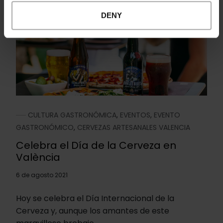
DENY
CULTURA GASTRONÓMICA
,
EVENTOS
,
EVENTO
GASTRONÓMICO
,
CERVEZAS ARTESANALES VALENCIA
Celebra el Día de la Cerveza en
València
6 de agosto 2021
Hoy se celebra el Día Internacional de la
Cerveza y, aunque los amantes de este