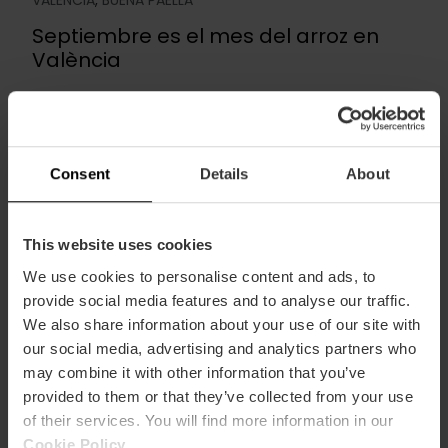
VALENCIA
,
BUENA PAELLA
Septiembre es el mes del arroz en
València
15 de septiembre 2025
Cuando llega septiembre, los arrozales que
rodean València —en plena Albufera— cambian
Consent
Details
About
de cara. Pasa...
Leer más
This website uses cookies
We use cookies to personalise content and ads, to
provide social media features and to analyse our traffic.
We also share information about your use of our site with
our social media, advertising and analytics partners who
may combine it with other information that you’ve
provided to them or that they’ve collected from your use
of their services. You will find more information in our
Cookie Policy
.