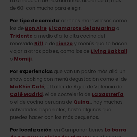
La alineación de restaurantes asciende a ¡más
de 60! con mucho para elegir.
Por tipo de comida
: arroces maravillosos como
los de
Bon Aire
,
El Camarote de la Marina
o
Tridente
a medio día; la alta cocina del
renovado
Riff
o de
Lienzo
y menús que te hacen
viajar a otros países, como los de
Living Bakkali
o
Momiji
.
Por experiencias
que van un pasito más allá: un
show cooking con menú degustación como el de
Ma Khin Café
, el taller de Agua de València de
Café Madrid
, el de coctelería de
La Sastrería
o el de cocina peruana de
Quina
... hay muchas
actividades disponibles, hasta algunas que
puedes hacer con los más pequeños.
Por localización
: en Campanar tienes
La barra