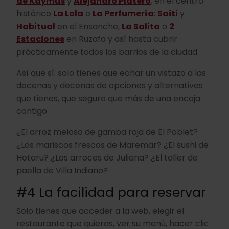
de Kaymus
y
Alejandro Platero
; en el centro
histórico
La Lola
o
La Perfumería
;
Saiti
y
Habitual
en el Ensanche,
La Salita
o
2
Estaciones
en Ruzafa y así hasta cubrir
prácticamente todos los barrios de la ciudad.
Así que sí: solo tienes que echar un vistazo a las
decenas y decenas de opciones y alternativas
que tienes, que seguro que más de una encaja
contigo.
¿El arroz meloso de gamba roja de El Poblet?
¿Los mariscos frescos de Maremar? ¿El sushi de
Hotaru? ¿Los arroces de Juliana? ¿El taller de
paella de Villa Indiano?
#4 La facilidad para reservar
Solo tienes que acceder a la web, elegir el
restaurante que quieras, ver su menú, hacer clic