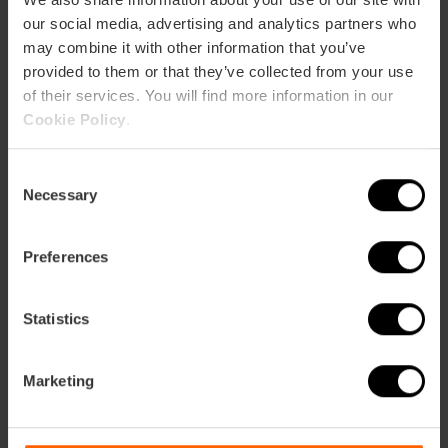
our social media, advertising and analytics partners who
may combine it with other information that you’ve
provided to them or that they’ve collected from your use
of their services. You will find more information in our
Cookie Policy
.
C
Necessary
o
n
s
Preferences
e
Empieza Cuina Oberta 2025 edición
n
otoño
t
Statistics
S
20 de noviembre 2025
e
Marketing
l
e
c