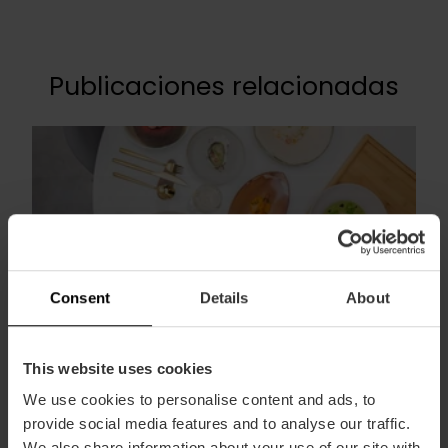
Publicaciones relacionadas
Consent
Details
About
Nueva estrella y más premios para
This website uses cookies
los mejores esmorzarets de València
We use cookies to personalise content and ads, to
provide social media features and to analyse our traffic.
1 de diciembre 2023
We also share information about your use of our site with