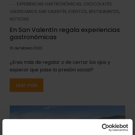
EXPERIENCIAS GASTRONÓMICAS
,
CHOCOLATES
VALENCIANOS SAN VALENTÍN
,
EVENTOS
,
RESTAURANTES
,
NOTICIAS
En San Valentín regala experiencias
gastronómicas
10 de febrero 2023
¿Eres más de regalar o de cerrar los ojos y
esperar que pase la presión social?
Leer más