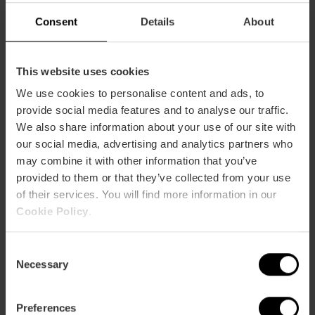
Consent
Details
About
This website uses cookies
We use cookies to personalise content and ads, to
AGENDA DEL VINO 2023
,
CATAS VINO VALENCIA
,
provide social media features and to analyse our traffic.
ENOTURISMO EN VALENCIA
,
NOTICIAS
We also share information about your use of our site with
Agenda del vino 2023: planazos de la
our social media, advertising and analytics partners who
D.O Utiel-Requena
may combine it with other information that you’ve
provided to them or that they’ve collected from your use
8 de febrero 2023
of their services. You will find more information in our
Cookie Policy
.
Si te gusta el vino, ya debes saber que los caldos
de la DO Utiel-Requena son una delicia. Y más
C
dur...
Necessary
o
n
Leer más
s
Preferences