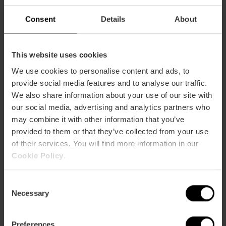
Consent
Details
About
This website uses cookies
Dónde Comprar Roscón
We use cookies to personalise content and ads, to
Reyes Valencia
provide social media features and to analyse our traffic.
We also share information about your use of our site with
our social media, advertising and analytics partners who
may combine it with other information that you’ve
provided to them or that they’ve collected from your use
of their services. You will find more information in our
Cookie Policy
.
C
Necessary
o
n
s
Preferences