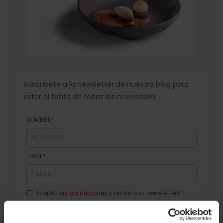
Suscríbete a la newsletter de nuestro blog para
estar al tanto de todas las novedades
NOMBRE
EMAIL
Acepto
las condiciones
y recibir sus newsletters.
SUSCRIBIRSE.