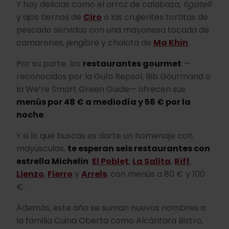
Y hay delicias como el arroz de calabaza,
figatell
y ajos tiernos de
Ciro
o las crujientes tortitas de
pescado servidas con una mayonesa tocada de
camarones, jengibre y chalota de
Ma Khin
.
Por su parte, los
restaurantes gourmet
—
reconocidos por la Guía Repsol, Bib Gourmand o
la We’re Smart Green Guide— ofrecen sus
menús por 48 € a mediodía y 56 € por la
noche
.
Y si lo que buscas es darte un homenaje con
mayúsculas,
te esperan seis restaurantes con
estrella Michelin
:
El Poblet
,
La Salita
,
Riff
,
Lienzo
,
Fierro
y
Arrels
, con menús a 80 € y 100
€.
Además, este año se suman nuevos nombres a
la familia Cuina Oberta como Alcántara Bistro,