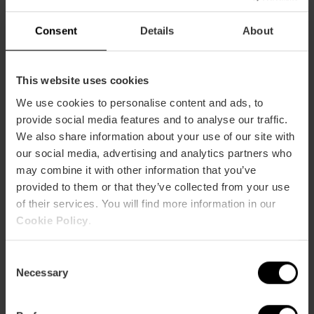
Consent
Details
About
This website uses cookies
We use cookies to personalise content and ads, to
provide social media features and to analyse our traffic.
We also share information about your use of our site with
our social media, advertising and analytics partners who
may combine it with other information that you’ve
Llega el tomate valenciano, ¡que no
provided to them or that they’ve collected from your use
falte en tu mesa!
of their services. You will find more information in our
Cookie Policy
.
15 de mayo 2020
C
Necessary
o
n
s