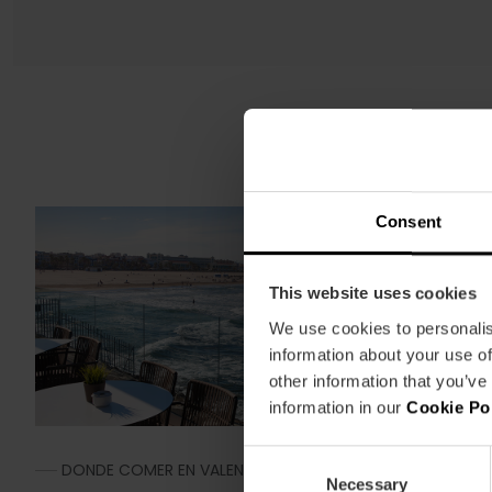
D
Consent
This website uses cookies
We use cookies to personalis
information about your use of
other information that you’ve
information in our
Cookie Po
C
DONDE COMER EN VALENCIA
,
NOTICIAS
Necessary
o