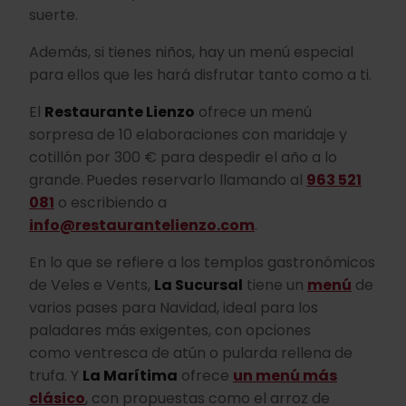
suerte.
Además, si tienes niños, hay un menú especial
para ellos que les hará disfrutar tanto como a ti.
El
Restaurante
Lienzo
ofrece un menú
sorpresa de 10 elaboraciones con maridaje y
cotillón por 300 € para despedir el año a lo
grande.
Puedes reservarlo llamando al
963 521
081
o escribiendo a
info@restaurantelienzo.com
.
En lo que se refiere a los templos gastronómicos
de Veles e Vents,
La Sucursal
tiene un
menú
de
varios pases para Navidad, ideal para los
paladares más exigentes, con opciones
como ventresca de atún o pularda rellena de
trufa. Y
La Marítima
ofrece
un menú más
clásico
, con propuestas como el arroz de