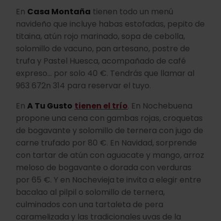
En
Casa Montaña
tienen todo un menú
navideño que incluye habas estofadas, pepito de
titaina, atún rojo marinado, sopa de cebolla,
solomillo de vacuno, pan artesano, postre de
trufa y Pastel Huesca, acompañado de café
expreso... por solo 40 €. Tendrás que llamar al
963 672n 314 para reservar el tuyo.
En
A Tu Gusto
tienen el trío
. En Nochebuena
propone una cena con gambas rojas, croquetas
de bogavante y solomillo de ternera con jugo de
carne trufado por 80 €. En Navidad, sorprende
con tartar de atún con aguacate y mango, arroz
meloso de bogavante o dorada con verduras
por 65 €. Y en Nochevieja
te invita a elegir entre
bacalao al pilpil o solomillo de ternera,
culminados con una tartaleta de pera
caramelizada y las tradicionales uvas de la