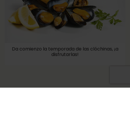
Da comienzo la temporada de las clóchinas, ¡a
disfrutarlas!