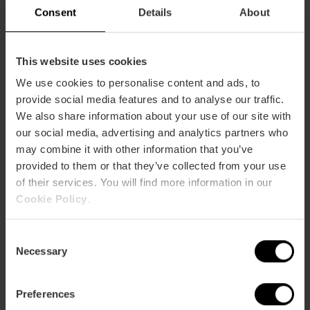
Consent
Details
About
celebrar las fiestas con una cena japonesa,
italiana o internacional? ¡Las tienes!
Hotaru
: su menú navideño,
Taisetsu
,
This website uses cookies
tiene un precio de 75 € e incluye
We use cookies to personalise content and ads, to
delicias como
panipuri
de
provide social media features and to analyse our traffic.
calamar con miso rojo, degustación
We also share information about your use of our site with
de atún rojo y un solomillo de
our social media, advertising and analytics partners who
wagyu
que se deshace en la boca.
may combine it with other information that you’ve
provided to them or that they’ve collected from your use
Mamma Pazzo
:
si no eres un
foddie
of their services. You will find more information in our
tan aventurero y prefieres algo más
Cookie Policy
.
tradicional, esta Navidad puedes
disfrutar de platos caseros al puro
C
estilo de la
nonna
italiana con
pasta
Necessary
o
fresca
, burrata rellena de tomate
n
livorno
o los típicos
tortellones
de
s
ossobuco. Y para Nochevieja podrás
Preferences
e