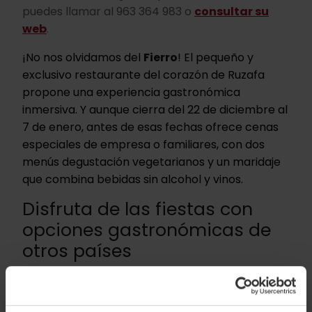
puedes llamar al 963 364 983 o
consultar su
web
.
¡No nos olvidamos del
Fierro
! El pequeño y
exclusivo restaurante del corazón de Ruzafa
propone una experiencia gastronómica
inmersiva. Y aunque cierra del 22 de diciembre al
7 de enero, antes de esas fechas ofrece cenas
especiales de empresa o familiares, con dos
menús degustación vegetarianos y un maridaje
que combina bebidas sin alcohol y vinos.
Disfruta de las fiestas con
opciones gastronómicas de
otros países
La Navidad en València no se limita a los sabores
de siempre. La ciudad es un crisol culinario que
acoge tradiciones de tooodo el mundo. ¿Deseas