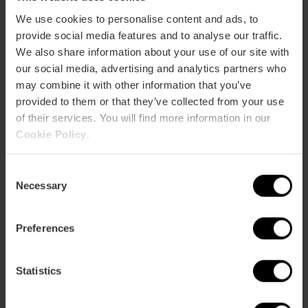
(gastronómica) en un junio muy
We use cookies to personalise content and ads, to
cundidor
provide social media features and to analyse our traffic.
We also share information about your use of our site with
9 de junio 2023
our social media, advertising and analytics partners who
may combine it with other information that you’ve
provided to them or that they’ve collected from your use
of their services. You will find more information in our
Cookie Policy
.
C
Necessary
o
n
s
Preferences
e
n
t
Statistics
Dónde probar los platos más típicos
S
y las mejores monas de Pascua
e